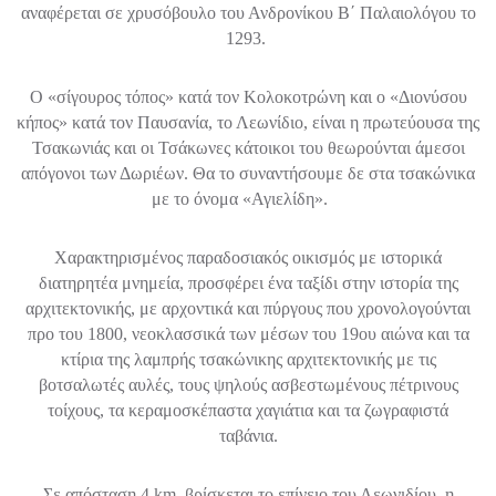
αναφέρεται σε χρυσόβουλο του Ανδρονίκου Β΄ Παλαιολόγου το
1293.
Ο «σίγουρος τόπος» κατά τον Κολοκοτρώνη και ο «Διονύσου
κήπος» κατά τον Παυσανία, το Λεωνίδιο, είναι η πρωτεύουσα της
Τσακωνιάς και οι Τσάκωνες κάτοικοι του θεωρούνται άμεσοι
απόγονοι των Δωριέων. Θα το συναντήσουμε δε στα τσακώνικα
με το όνομα «Αγιελίδη».
Χαρακτηρισμένος παραδοσιακός οικισμός με ιστορικά
διατηρητέα μνημεία, προσφέρει ένα ταξίδι στην ιστορία της
αρχιτεκτονικής, με αρχοντικά και πύργους που χρονολογούνται
προ του 1800, νεοκλασσικά των μέσων του 19ου αιώνα και τα
κτίρια της λαμπρής τσακώνικης αρχιτεκτονικής με τις
βοτσαλωτές αυλές, τους ψηλούς ασβεστωμένους πέτρινους
τοίχους, τα κεραμοσκέπαστα χαγιάτια και τα ζωγραφιστά
ταβάνια.
Σε απόσταση 4 km. βρίσκεται το επίνειο του Λεωνιδίου, η